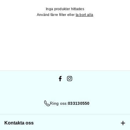
e
Inga produkter hittades
:
Använd färre filter eller
ta bort alla
F
I
a
n
c
s
Ring oss:
033130550
e
t
b
a
o
g
Kontakta oss