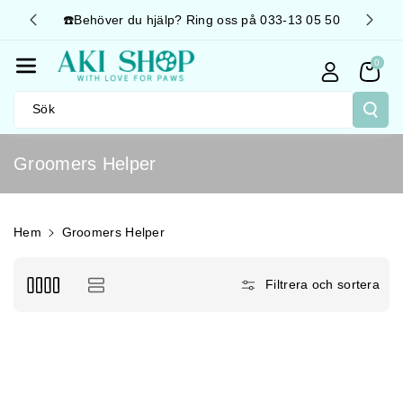
Gå Vidare T
☎️Behöver du hjälp? Ring oss på 033-13 05 50
🚛 Sn
Ill Innehåll
0
Sök
P
Groomers Helper
r
o
d
Hem
Groomers Helper
u
k
Filtrera och sortera
t
s
e
r
i