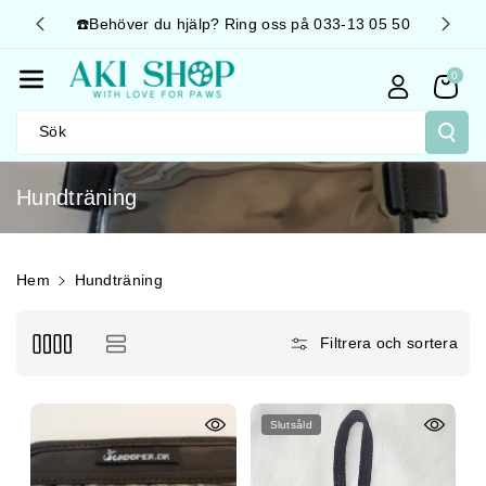
Gå Vidare T
höver du hjälp? Ring oss på 033-13 05 50
🚛 Snabb leverans 📦
Ill Innehåll
0
Sök
P
Hundträning
r
o
d
Hem
Hundträning
u
k
Filtrera och sortera
t
s
e
Slutsåld
r
i