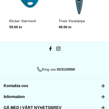
Klicker Starmark
Trixie Visselpipa
59.00 kr
49.00 kr
F
I
a
n
c
s
Ring oss:
033130550
e
t
b
a
o
g
Kontakta oss
o
r
033130550
Information
k
a
Email:
info@akishop.se
m
Köpvillkor
GÅ MED I VÅRT NYHETSBREV