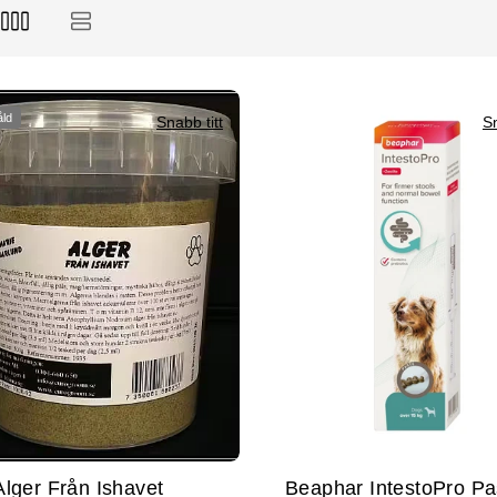
åld
Snabb titt
Sn
lger Från Ishavet
Beaphar IntestoPro Pa