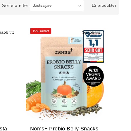
Sortera efter:
12 produkter
15% rabatt
abb titt
Snabb titt
sta
Noms+ Probio Belly Snacks