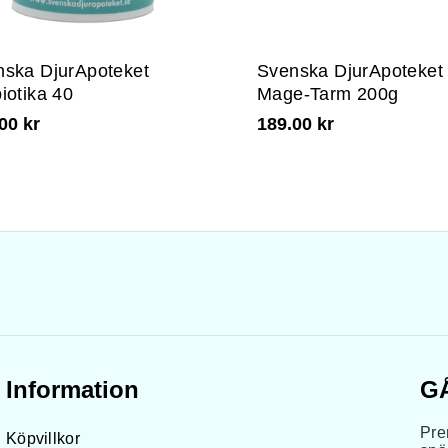
nska DjurApoteket
Svenska DjurApoteket
iotika 40
Mage-Tarm 200g
00 kr
189.00 kr
Information
G
Pre
Köpvillkor