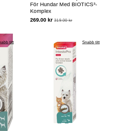
För Hundar Med BIOTICS³-
Komplex
269.00 kr
319.00 kr
abb titt
Snabb titt