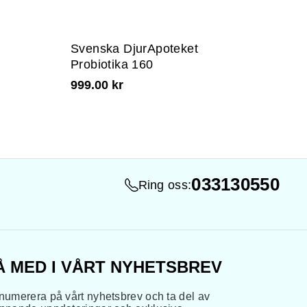
Svenska DjurApoteket
Probiotika 160
999.00 kr
033130550
Ring oss:
Å MED I VÅRT NYHETSBREV
numerera på vårt nyhetsbrev och ta del av