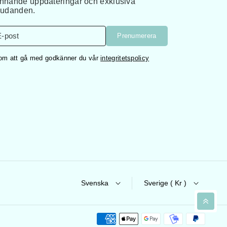
nnande uppdateringar och exklusiva
judanden.
E-post
Prenumerera
m att gå med godkänner du vår
integritetspolicy
Svenska
Sverige ( Kr )