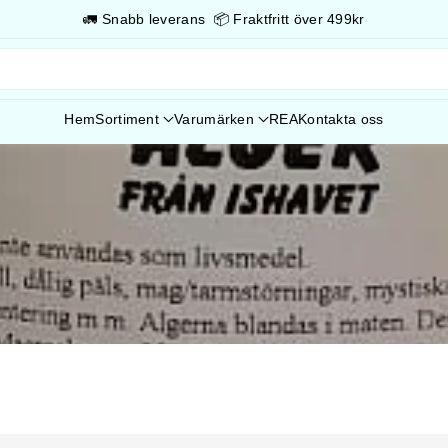
🚛 Snabb leverans 📦 Fraktfritt över 499kr
Hem
Sortiment
Varumärken
REA
Kontakta oss