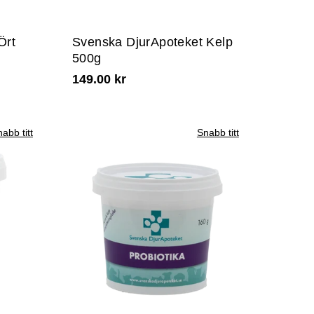
Ört
Svenska DjurApoteket Kelp
500g
149.00 kr
abb titt
Snabb titt