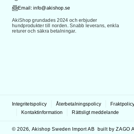
o
g
pinnkam
Modelldockor Mr.Jiang
Email:
info@akishop.se
o
r
pudelkam
helkropp
AkiShop grundades 2024 och erbjuder
k
a
hundprodukter till norden. Snabb leverans, enkla
hundkam med handtag
huvud
returer och säkra betalningar.
m
hundkam med roterande piggar
teddy päls huvud
teddy päls kropp
pudel päls
bichon frisé päls
ögon/näsa
tillbehör och verktyg
övriga delar och päls
Integritetspolicy
Återbetalningspolicy
Fraktpolic
Kontaktinformation
Rättsligt meddelande
Övriga klipp/trim tillbehör
© 2026,
Akishop Sweden Import AB
built by ZAGO 