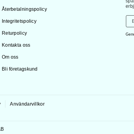
spä
erb
Återbetalningspolicy
Integritetspolicy
Returpolicy
Geno
Kontakta oss
Om oss
Bli företagskund
y
Användarvillkor
AB