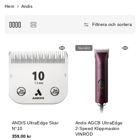
e
Hem
Andis
:
Filtrera och sortera
Slutsåld
ANDIS UltraEdge Skär
Andis AGCB UltraEdge
N°10
2-Speed Klippmaskin
VINRÖD
359.00 kr