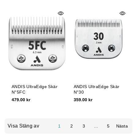
ANDIS UltraEdge Skär
ANDIS UltraEdge Skär
N°5FC
N°30
479.00 kr
359.00 kr
Visa Stäng av
1
2
3
…
5
Nästa