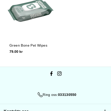
e
:
Green Bone Pet Wipes
79.00 kr
F
I
a
n
c
s
Ring oss:
033130550
e
t
b
a