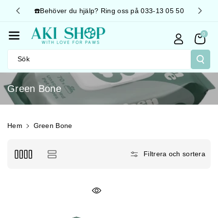
Gå Vidare T
☎️Behöver du hjälp? Ring oss på 033-13 05 50
🚛 Sn
Ill Innehåll
0
Sök
P
Green Bone
r
o
d
Hem
Green Bone
u
k
Filtrera och sortera
t
s
e
r
i