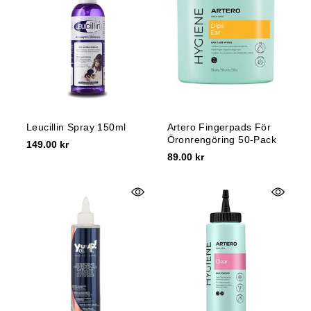
e
:
Leucillin Spray 150ml
Artero Fingerpads För
Öronrengöring 50-Pack
149.00 kr
89.00 kr