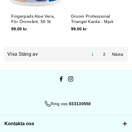
Fingerpads Aloe Vera,
Groom Professional
För Öronvård, 50 St
Triangel Karda - Mjuk
99.00 kr
99.00 kr
Visa Stäng av
1
2
Nästa
F
I
a
n
c
s
Ring oss:
033130550
e
t
b
a
o
g
Kontakta oss
o
r