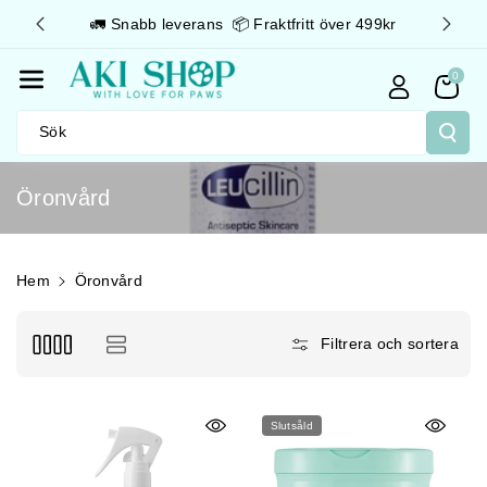
Gå Vidare T
3 05 50
🚛 Snabb leverans 📦 Fraktfritt över 499kr
Ill Innehåll
0
Sök
P
Öronvård
r
o
d
Hem
Öronvård
u
k
Filtrera och sortera
t
s
e
Slutsåld
r
i