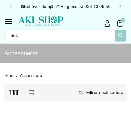
Gå Vidare T
☎️Behöver du hjälp? Ring oss på 033-13 05 50
🚛 Sn
Ill Innehåll
0
Sök
P
Accessoarer
r
o
d
Hem
Accessoarer
u
k
Filtrera och sortera
t
s
e
r
i