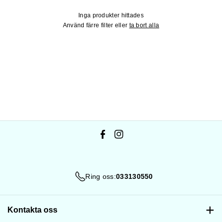
e
Inga produkter hittades
:
Använd färre filter eller
ta bort alla
F
I
a
n
c
s
Ring oss:
033130550
e
t
b
a
o
g
Kontakta oss