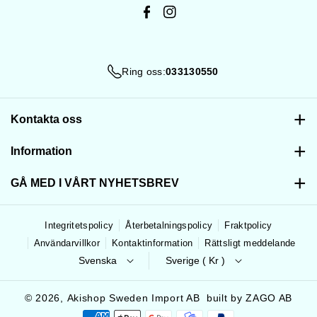
F
I
a
n
c
s
Ring oss:
033130550
e
t
b
a
o
g
Kontakta oss
o
r
033130550
Information
k
a
Email:
info@akishop.se
m
Köpvillkor
GÅ MED I VÅRT NYHETSBREV
AkiShop grundades 2024 och erbjuder hundprodukter till
norden. Snabb leverans, enkla returer och säkra betalningar.
Återbetalningspolicy
Prenumerera på vårt nyhetsbrev och ta del av spännande
uppdateringar och exklusiva erbjudanden.
Integritetspolicy
Återbetalningspolicy
Fraktpolicy
Integritetspolicy
Användarvillkor
Kontaktinformation
Rättsligt meddelande
E-post
Prenumerera
Returpolicy
Svenska
Sverige ( Kr )
Kontakta oss
Genom att gå med godkänner du vår
integritetspolicy
© 2026,
Akishop Sweden Import AB
built by ZAGO AB
Om oss