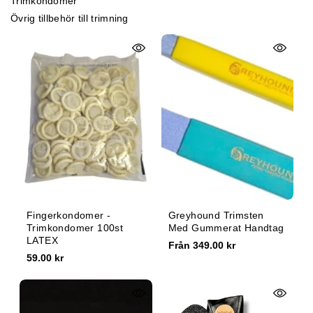
trimkondomer
e
övrig tillbehör till trimning
:
Fingerkondomer -
Greyhound Trimsten
Trimkondomer 100st
Med Gummerat Handtag
LATEX
Från 349.00 kr
59.00 kr