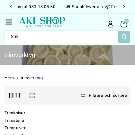
Gå Vidare T
3 05 50
🚛 Snabb leverans 📦 Fraktfritt över 499kr
Ill Innehåll
0
Sök
P
trimverktyg
r
o
d
Hem
trimverktyg
u
k
Filtrera och sortera
t
s
trimknivar
e
trimstenar
r
trimpulver
i