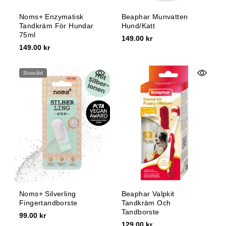
Noms+ Enzymatisk
Beaphar Munvatten
Tandkräm För Hundar
Hund/katt
75ml
149.00 kr
149.00 kr
Slutsåld
Noms+ Silverling
Beaphar Valpkit
Fingertandborste
Tandkräm Och
Tandborste
99.00 kr
129.00 kr