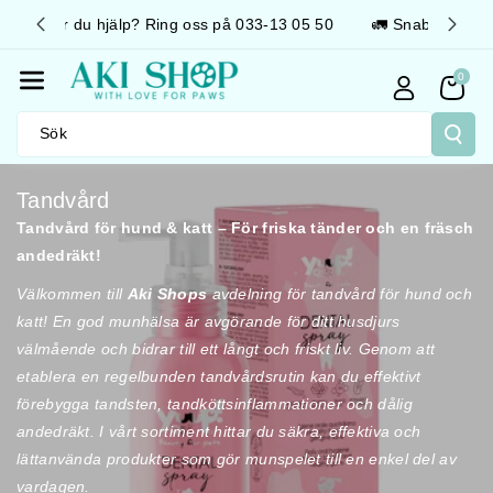
Gå Vidare T
3 05 50
🚛 Snabb leverans 📦 Fraktfritt över 499kr
Ill Innehåll
0
Sök
P
Tandvård
r
Tandvård för hund & katt – För friska tänder och en fräsch
o
andedräkt!
d
Välkommen till
Aki Shops
avdelning för tandvård för hund och
u
katt! En god munhälsa är avgörande för ditt husdjurs
k
välmående och bidrar till ett långt och friskt liv. Genom att
t
etablera en regelbunden tandvårdsrutin kan du effektivt
s
förebygga tandsten, tandköttsinflammationer och dålig
e
andedräkt. I vårt sortiment hittar du säkra, effektiva och
r
lättanvända produkter som gör munspelet till en enkel del av
i
vardagen.