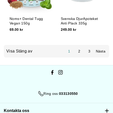
Noms+ Dental Tugg
Svenska DjurApoteket
Vegan 150g
Anti Plack 335g
69.00 kr
249.00 kr
Visa Stäng av
1
2
3
Nästa
F
I
a
n
c
s
Ring oss:
033130550
e
t
b
a
o
g
Kontakta oss