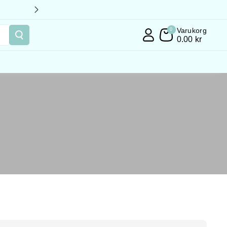
🚛 Snabb leverans 📦 Fraktfritt över 4
Varukorg
0
0.00 kr