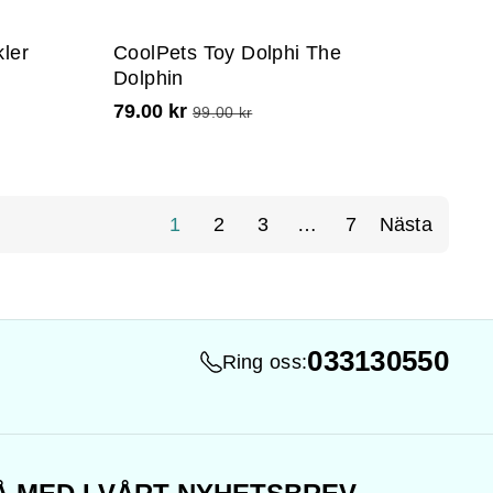
ler
CoolPets Toy Dolphi The
Dolphin
79.00 kr
99.00 kr
1
2
3
…
7
Nästa
033130550
Ring oss: