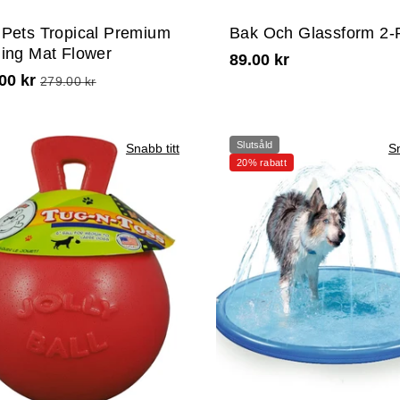
Pets Tropical Premium
Bak Och Glassform 2-
ing Mat Flower
89.00 kr
00 kr
279.00 kr
Slutsåld
Snabb titt
Sn
20% rabatt