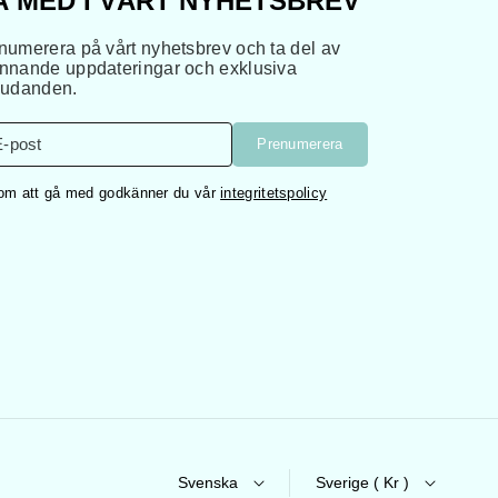
Å MED I VÅRT NYHETSBREV
numerera på vårt nyhetsbrev och ta del av
nnande uppdateringar och exklusiva
judanden.
E-post
Prenumerera
m att gå med godkänner du vår
integritetspolicy
Svenska
Sverige ( Kr )