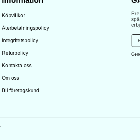
Information
G
Pre
Köpvillkor
spä
erb
Återbetalningspolicy
Integritetspolicy
Returpolicy
Geno
Kontakta oss
Om oss
Bli företagskund
y