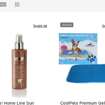
Slutsåld
Snabb titt
Sn
p! Home Line Sun
CoolPets Premium Gel