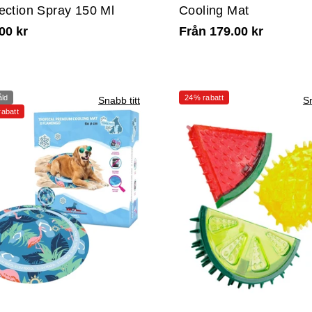
ection Spray 150 Ml
Cooling Mat
00 kr
Från 179.00 kr
åld
24% rabatt
Snabb titt
Sn
abatt