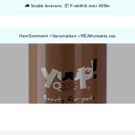
☎️Behöver du hjälp? Ring oss på 033-13 05 50
Hem
Sortiment
Varumärken
REA
Kontakta oss