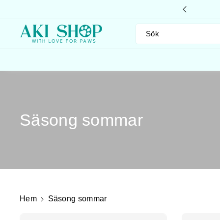
Gå Vidare
Till Innehål
L
Sök
P
Säsong sommar
r
o
d
Hem
Säsong sommar
u