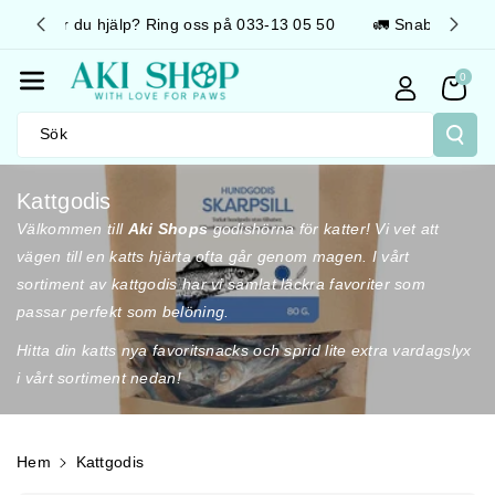
Gå Vidare T
3 05 50
🚛 Snabb leverans 📦 Fraktfritt över 499kr
Ill Innehåll
0
Sök
P
Kattgodis
r
Välkommen till
Aki Shops
godishörna för katter! Vi vet att
o
vägen till en katts hjärta ofta går genom magen. I vårt
d
sortiment av kattgodis har vi samlat läckra favoriter som
u
passar perfekt som belöning.
k
Hitta din katts nya favoritsnacks och sprid lite extra vardagslyx
t
i vårt sortiment nedan!
s
e
r
Hem
Kattgodis
i