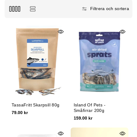
e
Filtrera och sortera
:
TassaFritt Skarpsill 80g
Island Of Pets -
Småfirrar 200g
79.00 kr
159.00 kr