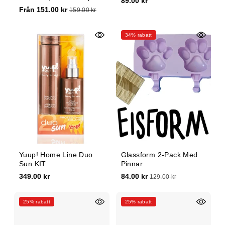
89.00 kr
Från 151.00 kr
159.00 kr
34% rabatt
Yuup! Home Line Duo
Glassform 2-Pack Med
Sun KIT
Pinnar
349.00 kr
84.00 kr
129.00 kr
25% rabatt
25% rabatt