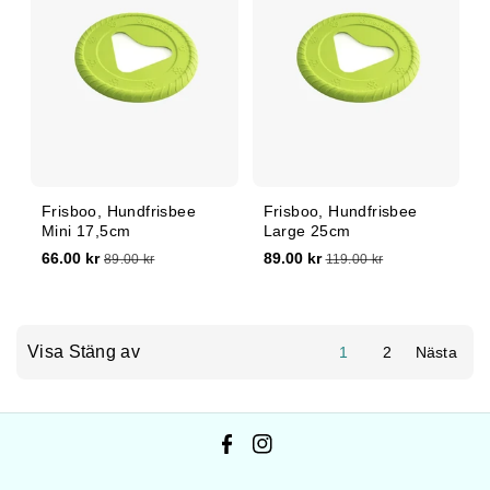
Frisboo, Hundfrisbee
Frisboo, Hundfrisbee
Mini 17,5cm
Large 25cm
66.00 kr
89.00 kr
89.00 kr
119.00 kr
Visa Stäng av
1
2
Nästa
F
I
a
n