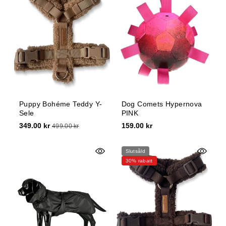
Puppy Bohéme Teddy Y-
Dog Comets Hypernova
Sele
PINK
349.00 kr
159.00 kr
499.00 kr
Slutsåld
30% rabatt