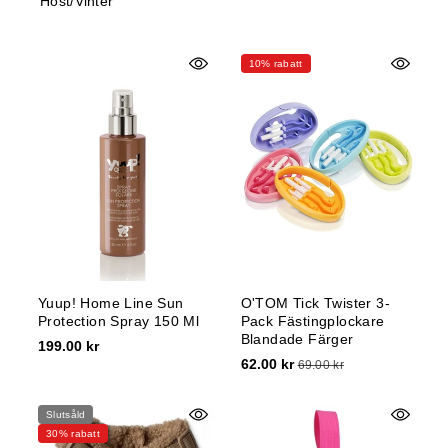
Höst/Vinter
e
:
10% rabatt
Yuup! Home Line Sun
O'TOM Tick Twister 3-
Protection Spray 150 Ml
Pack Fästingplockare
Blandade Färger
199.00 kr
62.00 kr
69.00 kr
Slutsåld
30% rabatt