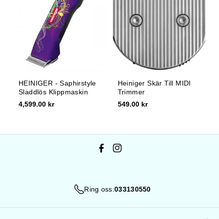
HEINIGER - Saphirstyle
Heiniger Skär Till MIDI
Sladdlös Klippmaskin
Trimmer
4,599.00 kr
549.00 kr
F
I
a
n
c
s
Ring oss:
033130550
e
t
b
a