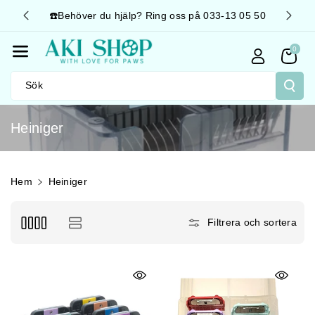
Gå Vidare T
ing oss på 033-13 05 50
🚛 Snabb leverans 📦 Fraktfritt över 4
Ill Innehåll
0
Sök
P
Heiniger
r
o
d
Hem
Heiniger
u
k
Filtrera och sortera
t
s
e
r
i