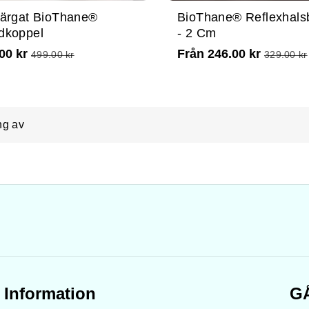
färgat BioThane®
BioThane® Reflexhals
dkoppel
- 2 Cm
00 kr
Från 246.00 kr
499.00 kr
329.00 kr
ng av
Information
G