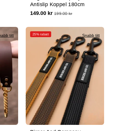
Antislip Koppel 180cm
149.00 kr
199.00 kr
25% rabatt
abb titt
Snabb titt