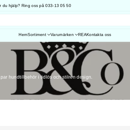
🚛 Snabb leverans 📦 Fraktfritt över 499kr
Hem
Sortiment
Varumärken
REA
Kontakta oss
ar hundtillbehör i tidlös och stilren design.