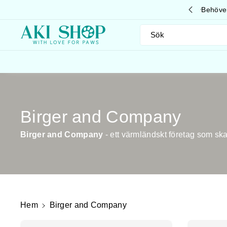
Gå Vidare
Till Innehål
höver du hjälp? Ring oss på 033-13 05 50
L
Sök
P
Birger and Company
r
Birger and Company
- ett värmländskt företag som skap
o
d
u
Hem
Birger and Company