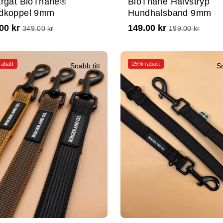
ärgat BioThane®
BioThane Halvstryp
dkoppel 9mm
Hundhalsband 9mm
00 kr
149.00 kr
349.00 kr
199.00 kr
abatt
25% rabatt
Snabb titt
Sn