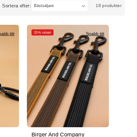
Sortera efter:
18 produkter
25% rabatt
abb titt
Snabb titt
Birger And Company