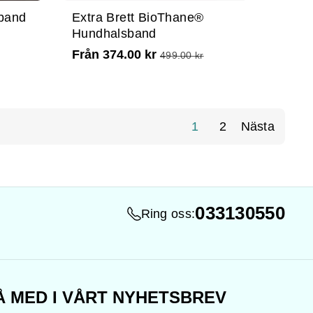
band
Extra Brett BioThane®
Hundhalsband
Från 374.00 kr
499.00 kr
1
2
Nästa
033130550
Ring oss:
Å MED I VÅRT NYHETSBREV