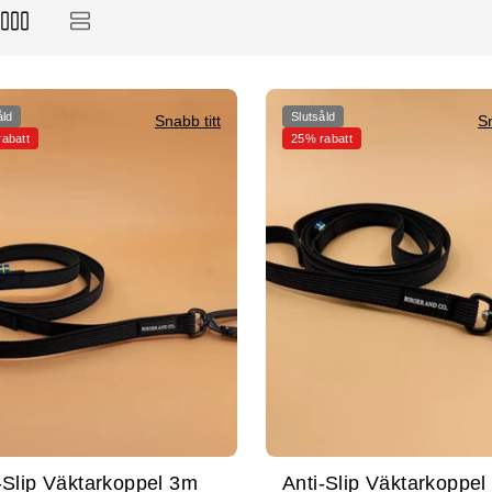
åld
Slutsåld
Snabb titt
Sn
abatt
25% rabatt
-Slip Väktarkoppel 3m
Anti-Slip Väktarkoppel