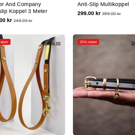
ger And Company
Anti-Slip Multikoppel
slip Koppel 3 Meter
299.00 kr
399.00 kr
00 kr
249.00 kr
abatt
25% rabatt
Snabb titt
Sn