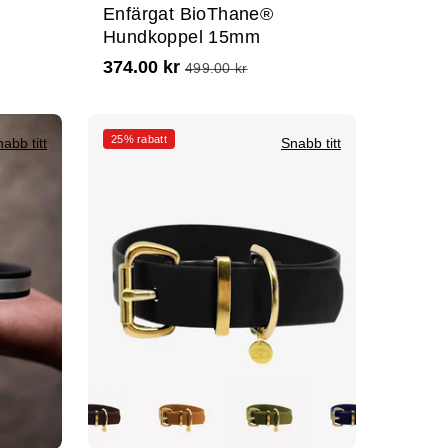
Enfärgat BioThane®
Hundkoppel 15mm
374.00 kr
499.00 kr
25% rabatt
abb titt
Snabb titt