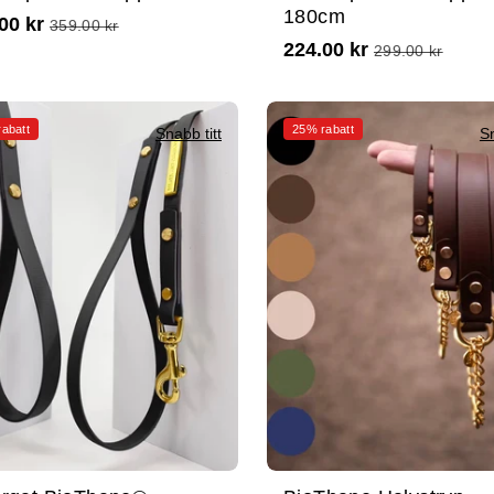
180cm
00 kr
359.00 kr
224.00 kr
299.00 kr
abatt
25% rabatt
Snabb titt
Sn