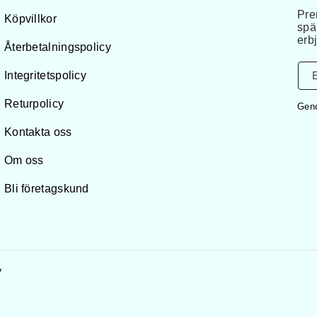
Pre
Köpvillkor
spä
erb
Återbetalningspolicy
Integritetspolicy
Returpolicy
Geno
Kontakta oss
Om oss
Bli företagskund
y