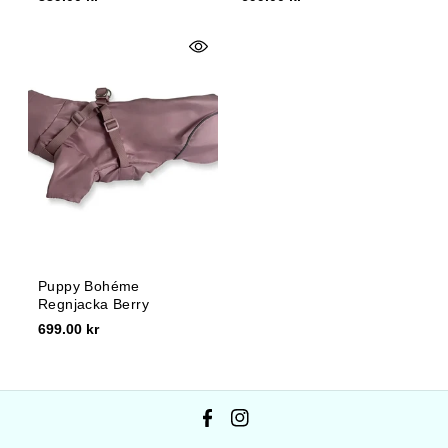
Puppy Bohéme
Regnjacka Berry
699.00 kr
F
I