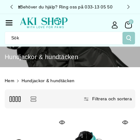
Gå Vidare T
033-13 05 50
🚛 Snabb leverans 📦 Fraktfritt över 499kr
Ill Innehåll
0
Sök
P
Hundjackor & hundtäcken
r
o
d
Hem
Hundjackor & hundtäcken
u
k
Filtrera och sortera
t
s
e
r
i