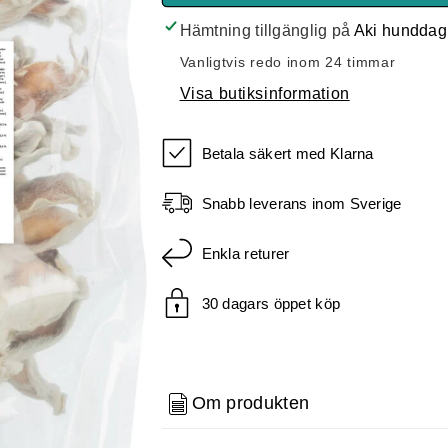
Kaninöron
Kaninöron
med
med
Hämtning tillgänglig på
Aki hunddag
päls,
päls,
Vanligtvis redo inom 24 timmar
500g
500g
Visa butiksinformation
Betala säkert med Klarna
Snabb leverans inom Sverige
Enkla returer
30 dagars öppet köp
Om produkten