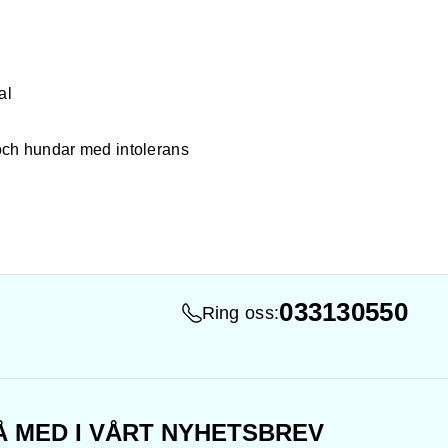
al
 och hundar med intolerans
033130550
Ring oss:
Å MED I VÅRT NYHETSBREV