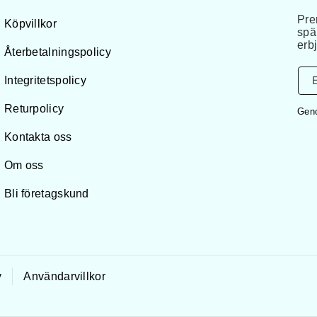
Pre
Köpvillkor
spä
erb
Återbetalningspolicy
Integritetspolicy
Returpolicy
Geno
Kontakta oss
Om oss
Bli företagskund
y
Användarvillkor