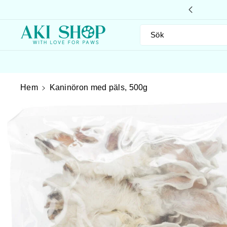
Gå Vidare
Till Innehål
höver du hjälp? Ring oss på 033-13 05 50
L
Sök
Hem
Kaninöron med päls, 500g
Gå Vidare Till
Produktinformation