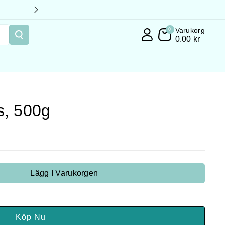
Varukorg
0
0.00 kr
s, 500g
Lägg I Varukorgen
Köp Nu