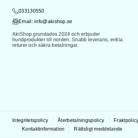
b
a
033130550
o
g
Email:
info@akishop.se
o
r
AkiShop grundades 2024 och erbjuder
k
a
hundprodukter till norden. Snabb leverans, enkla
returer och säkra betalningar.
m
Integritetspolicy
Återbetalningspolicy
Fraktpolic
Kontaktinformation
Rättsligt meddelande