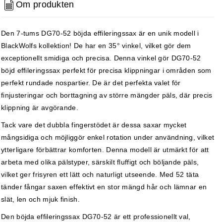
Om produkten
Den 7-tums DG70-52 böjda effileringssax är en unik modell i
BlackWolfs kollektion! De har en 35° vinkel, vilket gör dem
exceptionellt smidiga och precisa. Denna vinkel gör DG70-52
böjd effileringssax perfekt för precisa klippningar i områden som
perfekt rundade nospartier. De är det perfekta valet för
finjusteringar och borttagning av större mängder päls, där precis
klippning är avgörande.
Tack vare det dubbla fingerstödet är dessa saxar mycket
mångsidiga och möjliggör enkel rotation under användning, vilket
ytterligare förbättrar komforten. Denna modell är utmärkt för att
arbeta med olika pälstyper, särskilt fluffigt och böljande päls,
vilket ger frisyren ett lätt och naturligt utseende. Med 52 täta
tänder fångar saxen effektivt en stor mängd hår och lämnar en
slät, len och mjuk finish.
Den böjda effileringssax DG70-52 är ett professionellt val,