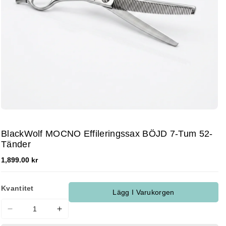
BlackWolf MOCNO Effileringssax BÖJD 7-Tum 52-
Tänder
1,899.00 kr
Kvantitet
Lägg I Varukorgen
Minska
Öka
kvantitet
kvantitet