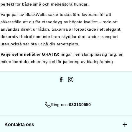
perfekt för både små och medelstora hundar.
Varje par av BlackWolfs saxar testas före leverans för att
säkerställa att du får ett verktyg av högsta kvalitet – redo att
användas direkt ur lådan. Saxarna är förpackade i ett elegant,
dekorativt fodral som inte bara skyddar dem under transport
utan också ser bra ut på din arbetsplats.
Varje set innehåller GRATIS:
ringar i en slumpmässig färg, en
mikrofiberduk och en nyckel för justering av bladspänning.
F
I
a
n
c
s
Ring oss:
033130550
e
t
b
a
o
g
Kontakta oss