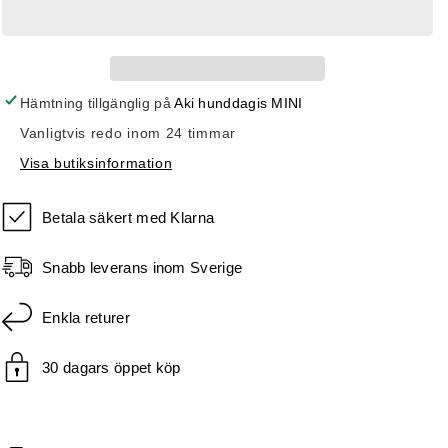
för
för
BlackWolf
BlackWolf
MOCNO
MOCNO
Effileringssax
Effileringssax
BÖJD
BÖJD
Hämtning tillgänglig på
Aki hunddagis MINI
7-
7-
Vanligtvis redo inom 24 timmar
tum
tum
52-
52-
Visa butiksinformation
tänder
tänder
Betala säkert med Klarna
Snabb leverans inom Sverige
Enkla returer
30 dagars öppet köp