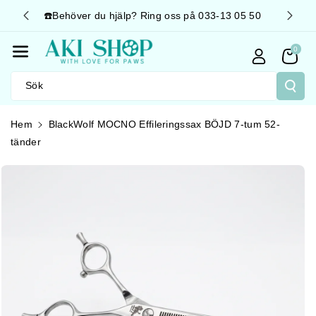
Gå Vidare T
033-13 05 50
🚛 Snabb leverans 📦 Fraktfritt över 499kr
Ill Innehåll
0
Sök
Hem
BlackWolf MOCNO Effileringssax BÖJD 7-tum 52-
tänder
å Vidare Till
Produktinformation